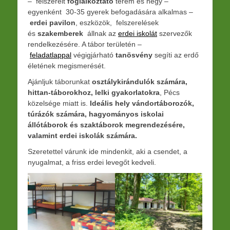
– felszerelt
foglalkoztató
terem és négy –
egyenként 30-35 gyerek befogadására alkalmas –
erdei pavilon
, eszközök, felszerelések
és
szakemberek
állnak az
erdei iskolát
szervezők
rendelkezésére. A tábor területén –
feladatlappal
végigjárható
tanösvény
segíti az erdő
életének megismerését.
Ajánljuk táborunkat
osztálykirándulók számára,
hittan-táborokhoz, lelki gyakorlatokra
, Pécs
közelsége miatt is.
Ideális hely vándortáborozók,
túrázók számára, hagyományos iskolai
állótáborok és szaktáborok megrendezésére,
valamint erdei iskolák számára.
Szeretettel várunk ide mindenkit, aki a csendet, a
nyugalmat, a friss erdei levegőt kedveli.