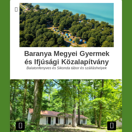
Baranya Megyei Gyermek
és Ifjúsági Közalapítvány
Balatonfenyves és Sikonda tábor és szálláshelyek