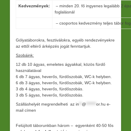
Kedvezmények:
– minden 20. fő ingyenes legalább 2 éjs
foglalásnál
– csoportos kedvezmény teljes tábor fog
Gólyatáborokra, fesztiválokra, egyéb rendezvényekre
az ettől eltérő árképzés jogát fenntartjuk.
Szobáink:
12 db 10 ágyas, emeletes ágyakkal, közös fürdő
használatával
6 db 7 ágyas, heverős, fürdőszobák, WC-k helyben.
6 db 3 ágyas, heverős, fürdőszobák, WC-k helyben.
3 db 4 ágyas, heverős, fürdőszobás.
3 db 5 ágyas, heverős, fürdőszobás.
Szálláshelyét megrendelheti az
in
**
@
*******
or.hu
e-
mail címen
Felújított táborunkban három – egyenként 40-50 fős