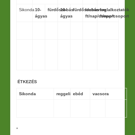
Sikonda
10-
fürdőszobás
10-
fürdőszobás
klubterem
foglalkoztatók
ágyas
ágyas
ft/nap/csoport
ft/nap/csoport
2025-
3
4
4
4
6
4 400
ös ár
500
000
000
400
600
2025-
4
4
4
5
ös 1-
000
400
400
000
éjszakás
ár:
ÉTKEZÉS
Sikonda
reggeli
ebéd
vacsora
2025-ös ár
1 150
2 450
1
900
*