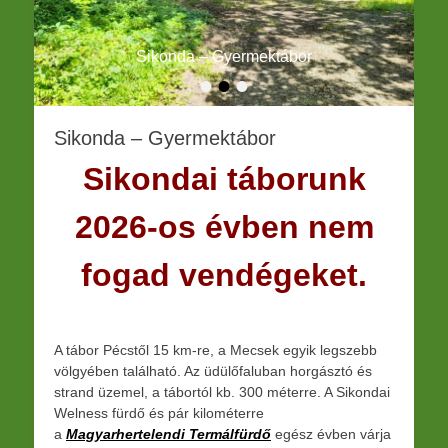
Sikonda – Gyermektábor
•
•
•
Közzétéve
Írta:
Pétersz
András
Sikonda – Gyermektábor
Sikondai táborunk
2026-os évben nem
fogad vendégeket.
A tábor Pécstől 15 km-re, a Mecsek egyik legszebb
völgyében található. Az üdülőfaluban horgásztó és
strand üzemel, a tábortól kb. 300 méterre. A Sikondai
Welness fürdő és pár kilométerre
a
Magyarhertelendi Termálfürdő
egész évben várja